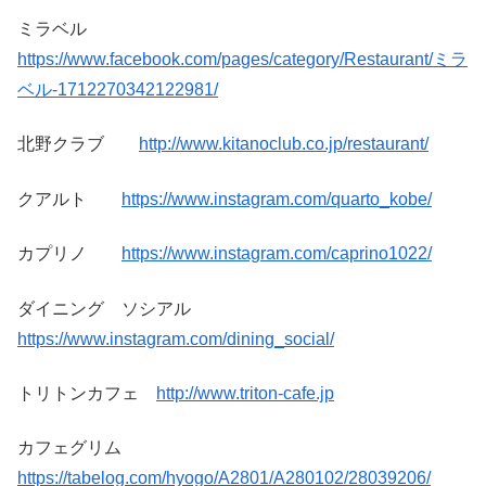
ミラベル
https://www.facebook.com/pages/category/Restaurant/ミラ
ベル-1712270342122981/
北野クラブ
http://www.kitanoclub.co.jp/restaurant/
クアルト
https://www.instagram.com/quarto_kobe/
カプリノ
https://www.instagram.com/caprino1022/
ダイニング ソシアル
https://www.instagram.com/dining_social/
トリトンカフェ
http://www.triton-cafe.jp
カフェグリム
https://tabelog.com/hyogo/A2801/A280102/28039206/