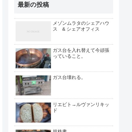
最新の投稿
メゾンムラタのシェアハウ
ス & シェアオフィス
ガス台を入れ替えて今頑張
っていること。
ガス台壊れる。
リエビト→ルヴァンリキッ
ド
規格書