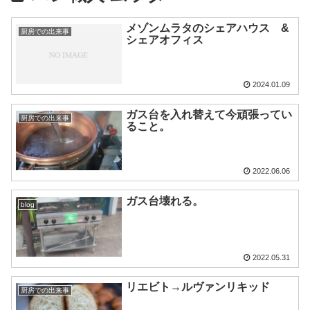
メゾンムラタのシェアハウス &
厨房での出来事
シェアオフィス
2024.01.09
ガス台を入れ替えて今頑張ってい
厨房での出来事
ること。
2022.06.06
ガス台壊れる。
blog
2022.05.31
リエビト→ルヴァンリキッド
厨房での出来事