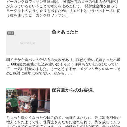
ビーガンクロワッサン奮闘日記。 脱脂粉乳の大豆の代用品が乳化剤
が入っているということで考えを改めまして、 発酵錬金術を使って
ヨーグルトのような香りを出すためにリエビトというパネトーネに使
う種を使ってビーガンクロワッサン...
色々あった日
blog
朝イチから食パンの仕込みの失敗があり、猛烈な勢いで始まった木曜
日 60kg位の生地が仕込み違いによりどう使用もない状況になってい
て、一気に目覚めました。さーどうするか。メゾンムラタのルールそ
の1 絶対に生地は捨てない。だから、...
保育園からのお客様。
blog
ちょっと暖かくなった今日この頃。保育園児たちも、外に出る機会が
増えてきたようです。保育士さんたちに連れられて、列を成してムラ
タパンまでやってきてくれました。子供たちの目の前で、長いバゲッ