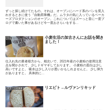
ずっと探し続けてたもの。それは、オーブンにハード系のパンを窯入
れするときに使う『自動昇降機』だ。ムラタの気に入っているベーカ
ーズプロダクションのオーブン。これについてはズーっと昔に一度ブ
ログで書いた事があるけど今一度おさらいをする...
小麦生活の加古さんにお話を聞き
blog
ました！
仕入れ先の業者様方から、相次いで、2021年産の小麦粉の使用注意
点を聞かされて、少しドギマギしております。 小麦粉の蛋白は少し
高いですよと。 吸水は少し入りが悪いかもしれませんと。 少し弾力
がありますと。 具体的に...
リエビト→ルヴァンリキッド
厨房での出来事