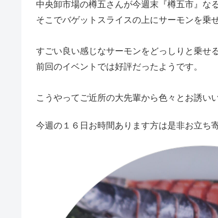
中央卸市場の樽五さんが今週末『樽五市』な
そこでバゲットスライスの上にサーモンを乗
すごい良い感じなサーモンをどっしりと乗せ
前回のイベントでは好評だったようです。
こうやってご近所の大先輩から色々とお誘い
今週の１６日お時間あります方は是非お立ち