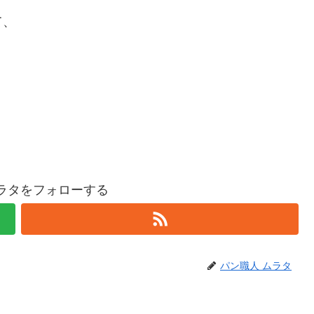
て、
。
ムラタをフォローする
パン職人 ムラタ