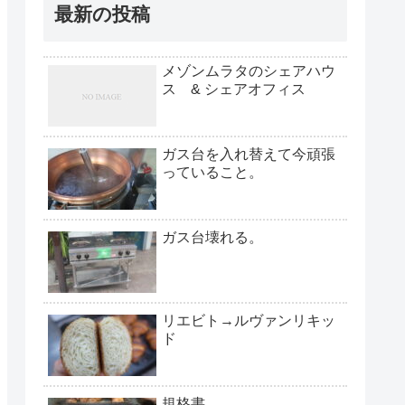
最新の投稿
メゾンムラタのシェアハウ
ス & シェアオフィス
ガス台を入れ替えて今頑張
っていること。
ガス台壊れる。
リエビト→ルヴァンリキッ
ド
規格書