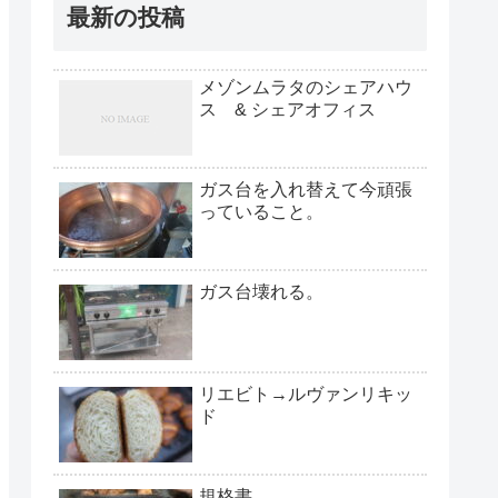
最新の投稿
メゾンムラタのシェアハウ
ス & シェアオフィス
ガス台を入れ替えて今頑張
っていること。
ガス台壊れる。
リエビト→ルヴァンリキッ
ド
規格書