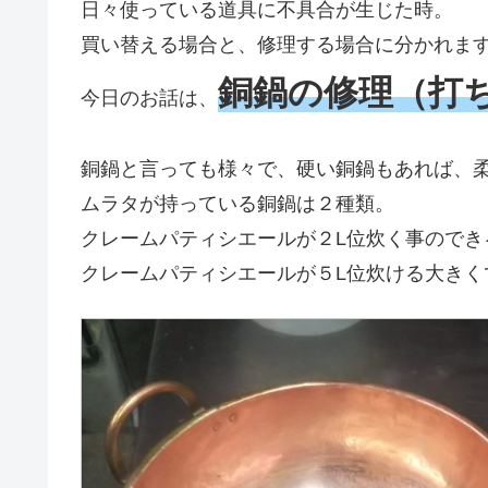
日々使っている道具に不具合が生じた時。
買い替える場合と、修理する場合に分かれま
銅鍋の修理（打
今日のお話は、
銅鍋と言っても様々で、硬い銅鍋もあれば、
ムラタが持っている銅鍋は２種類。
クレームパティシエールが２L位炊く事のでき
クレームパティシエールが５L位炊ける大きく